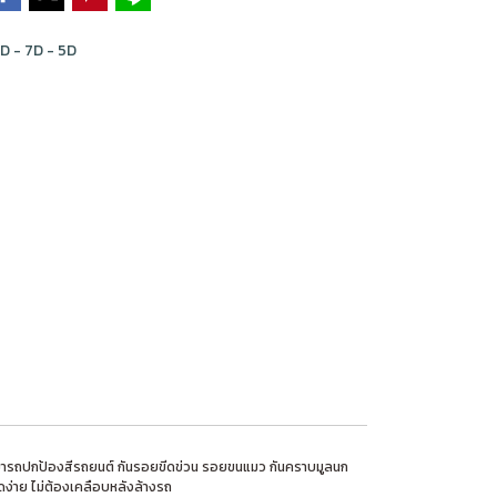
D - 7D - 5D
าร สามารถปกป้องสีรถยนต์ กันรอยขีดข่วน รอยขนแมว กันคราบมูลนก
่าย ไม่ต้องเคลือบหลังล้างรถ