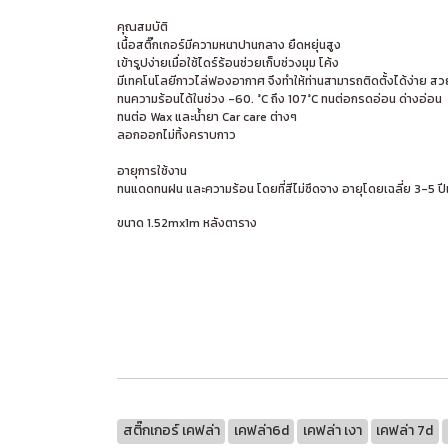
คุณสมบัติ
เนื้อสติ๊กเกอร์มีความหนาปานกลาง ยืดหยุ่นสูง
เข้ารูปง่ายเมื่อใช้ไดร์ร้อนช่วยเก็บช่วงมุม โค้ง
มีเทคโนโลยีกาวไล่ฟองอากาศ จึงทำให้ท่านสามารถติดตั้งได้ง่าย ส
ทนความร้อนได้ในช่วง -60. °C ถึง 107°C ทนต่อกรดอ่อน ด่างอ่อน
ทนต่อ Wax และน้ำยา Car care ต่างๆ
ลอกออกไม่ทิ้งคราบกาว
อายุการใช้งาน
ทนแดดทนฝน และความร้อน โดยที่สีไม่ซึดจาง อายุโดยเฉลี่ย 3-5 ปีเ
ขนาด 1.52mx1m หลังตาราง
สติ๊กเกอร์ เคฟล่า
เคฟล่า6d
เคฟล่า เงา
เคฟล่า 7d