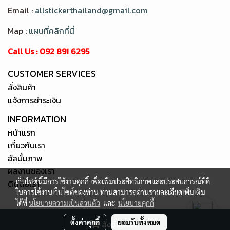
Email :
allstickerthailand@gmail.com
Map :
แผนที่คลิกที่นี่
Call Us : 092 891 6295
CUSTOMER SERVICES
สั่งสินค้า
แจ้งการชำระเงิน
INFORMATION
หน้าแรก
เกี่ยวกับเรา
อัลบั้มภาพ
ผลงานของเรา
เว็บไซต์นี้มีการใช้งานคุกกี้ เพื่อเพิ่มประสิทธิภาพและประสบการณ์ที่ดี
ติดต่อเรา
ในการใช้งานเว็บไซต์ของท่าน ท่านสามารถอ่านรายละเอียดเพิ่มเติม
ได้ที่
นโยบายความเป็นส่วนตัว
และ
นโยบายคุกกี้
Copy right by allstickerthailand.com
ตั้งค่าคุกกี้
ยอมรับทั้งหมด
สั่งซื้อสินค้า