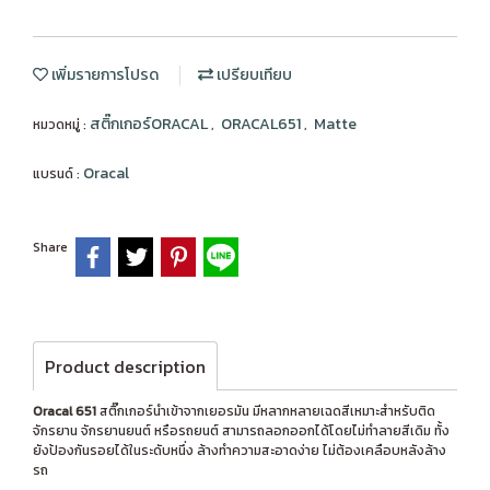
เพิ่มรายการโปรด
เปรียบเทียบ
สติ๊กเกอร์ORACAL
ORACAL651
Matte
หมวดหมู่ :
,
,
Oracal
แบรนด์ :
Share
Product description
Oracal 651
สติ๊กเกอร์นำเข้าจากเยอรมัน มีหลากหลายเฉดสีเหมาะสำหรับติด
จักรยาน จักรยานยนต์ หรือรถยนต์ สามารถลอกออกได้โดยไม่ทำลายสีเดิม ทั้ง
ยังป้องกันรอยได้ในระดับหนึ่ง ล้างทำความสะอาดง่าย ไม่ต้องเคลือบหลังล้าง
รถ