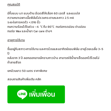
คุณสมบัติ
มีทั้งแบบ เงา แบบด้าน มีเฉดสีให้เลือก 60 เฉดสี และแบบใส
ความหนาเฉพาะเนื้อฟิล์มไม่รวมกระดาษและกาว 2.5 mil
ระยะในการหดตัว <.016 นิ้ว
ทนความร้อนได้ในช่วง -4. °C ถึง 80°C ทนต่อกรดอ่อน ด่างอ่อน
ทนต่อ Wax และน้ำยา Car care ต่างๆ
อายุการใช้งาน
ขึ้นอยู่กับสภาวะการใช้งาน และการโดนแสงอาทิตย์ของฟิล์ม อายุโดยเฉลี่ย 3-5
ปี
หลังจาก 3 ปี ลอกออกอาจมีคราบกาวบ้าง สามารถใช้น้ำยาเช็ดออกได้โดยไม่
ทำลายสีรถ
ยกม้วนยาว 50 เมตร ราคาพิเศษ
สอบถามสินค้าเพิ่มเติม คลิก