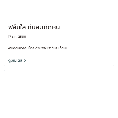
ฟิล์มใส กันสะเก็ดหิน
17 ธ.ค. 2560
งานติดหมวกกันน็อค ด้วยฟิล์มใส กันสะเก็ดหิน
ดูเพิ่มเติม