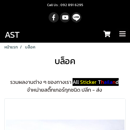
Call Us : 092 891 6295
AST
หน้าแรก
บล็อค
บล็อค
รวมผลงานต่าง ๆ ของทางเรา
All
Sticker
T
h
aila
n
d
จำหน่ายสติ๊กเกอร์ทุกชนิด ปลีก - ส่ง