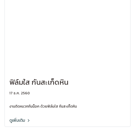
ฟิล์มใส กันสะเก็ดหิน
17 ธ.ค. 2560
งานติดหมวกกันน็อค ด้วยฟิล์มใส กันสะเก็ดหิน
ดูเพิ่มเติม