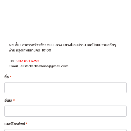
G21 ชั้น 1 อาคารศรีวรจักร ถนนหลวง แขวงป้อมปราบ เขตป้อมปราบศรัตรู
พ่าย กรุงเทพมหานคร 10100
Tel :
092 891 6295
Email :
allstickerthailand@gmail.com
ชื่อ
*
อีเมล
*
เบอร์โทรศัพท์
*