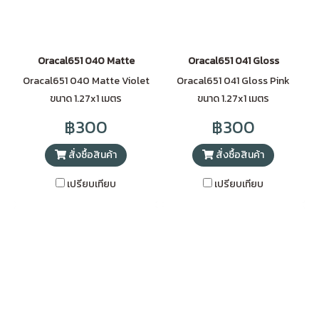
Oracal651 040 Matte
Oracal651 041 Gloss
Oracal651 040 Matte Violet
Oracal651 041 Gloss Pink
ขนาด 1.27x1 เมตร
ขนาด 1.27x1 เมตร
฿300
฿300
สั่งซื้อสินค้า
สั่งซื้อสินค้า
เปรียบเทียบ
เปรียบเทียบ