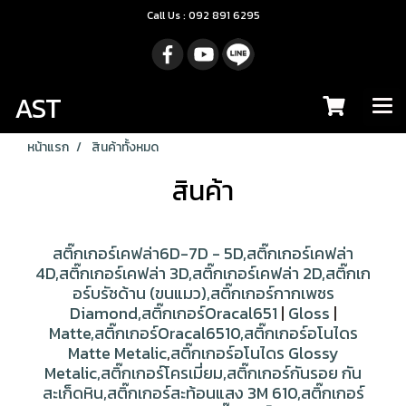
Call Us : 092 891 6295
AST
หน้าแรก
สินค้าทั้งหมด
สินค้า
สติ๊กเกอร์เคฟล่า6D-7D - 5D,
สติ๊กเกอร์เคฟล่า
4D,
สติ๊กเกอร์เคฟล่า 3D,
สติ๊กเกอร์เคฟล่า 2D
,สติ๊กเก
อร์บรัชด้าน (ขนแมว)
,สติ๊กเกอร์กากเพชร
Diamond,
สติ๊กเกอร์Oracal651
|
Gloss
|
Matte,
สติ๊กเกอร์Oracal6510,
สติ๊กเกอร์อโนไดร
Matte Metalic
,
สติ๊กเกอร์อโนไดร Glossy
Metalic,
สติ๊กเกอร์โครเมี่ยม,
สติ๊กเกอร์กันรอย กัน
สะเก็ดหิน,
สติ๊กเกอร์สะท้อนแสง 3M 610,
สติ๊กเกอร์