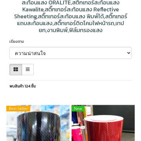
สะท้อนแสง ORALITE,
สติ๊กเกอร์สะท้อนแสง
Kawalite,
สติ๊กเกอร์สะท้อนแสง Reflective
Sheeting,
สติ๊กเกอร์สะท้อนแสง พิมพ์ได้,
สติ๊กเกอร์
แถบสะท้อนแสง,
สติ๊กเกอร์ติดโคมไฟหน้ารถ,
เทป
ยก,
งานพิมพ์,
ฟิล์มกรองแสง
เรียงตาม
พบสินค้า 124 ชิ้น
Best Seller
New