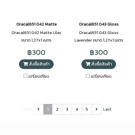
Oracal651 042 Matte
Oracal651 043 Gloss
Oracal651 042 Matte Lilac
Oracal651 043 Gloss
ขนาด 1.27x1 เมตร
Lavender ขนาด 1.27x1 เมตร
฿300
฿300
สั่งซื้อสินค้า
สั่งซื้อสินค้า
เปรียบเทียบ
เปรียบเทียบ
First
1
2
3
4
5
Last