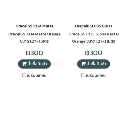
Oracal651 034 Matte
Oracal651 035 Gloss
Oracal651 034 Matte Orange
Oracal651 035 Gloss Pastel
ขนาด 1.27x1 เมตร
Orange ขนาด 1.27x1 เมตร
฿300
฿300
สั่งซื้อสินค้า
สั่งซื้อสินค้า
เปรียบเทียบ
เปรียบเทียบ