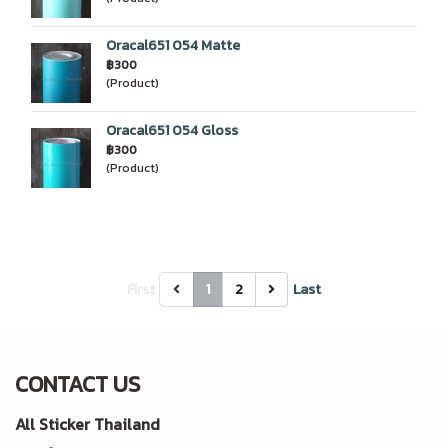
Oracal651 054 Matte
฿300
(Product)
Oracal651 054 Gloss
฿300
(Product)
First
1
2
Last
CONTACT US
All Sticker Thailand