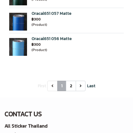
Oracal651 057 Matte
฿300
(Product)
Oracal651 056 Matte
฿300
(Product)
First
1
2
Last
CONTACT US
All Sticker Thailand