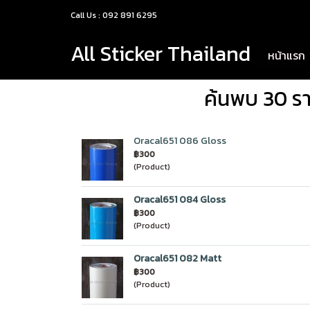
Call Us : 092 891 6295
All Sticker Thailand
หน้าแรก
ค้นพบ 30 รา
Oracal651 086 Gloss
฿300
(Product)
Oracal651 084 Gloss
฿300
(Product)
Oracal651 082 Matt
฿300
(Product)