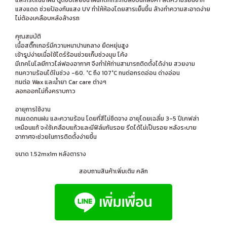
แสงแดด ช่วยป้องกันแสง UV ทำให้ห้องโดยสารเย็นขึ้น ล้างทำความสะอาดง่าย
ไม่ต้องเคลือบหลังล้างรถ
คุณสมบัติ
เนื้อสติ๊กเกอร์มีความหนาปานกลาง ยืดหยุ่นสูง
เข้ารูปง่ายเมื่อใช้ไดร์ร้อนช่วยเก็บช่วงมุม โค้ง
มีเทคโนโลยีกาวไล่ฟองอากาศ จึงทำให้ท่านสามารถติดตั้งได้ง่าย สวยงาม
ทนความร้อนได้ในช่วง -60. °C ถึง 107°C ทนต่อกรดอ่อน ด่างอ่อน
ทนต่อ Wax และน้ำยา Car care ต่างๆ
ลอกออกไม่ทิ้งคราบกาว
อายุการใช้งาน
ทนแดดทนฝน และความร้อน โดยที่สีไม่ซึดจาง อายุโดยเฉลี่ย 3-5 ปีเคฟล่า
เหมือนแท้ จะใช้เคลือบแก้วและมีฟิล์มกันรอย รีดได้ไม่เป็นรอย หลังระบาย
อากาศจะช่วยในการติดตั้งง่ายขึ้น
ขนาด 1.52mx1m หลังตาราง
สอบถามสินค้าเพิ่มเติม คลิก