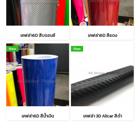
เคฟล่า6D สีบรอนซ์
เคฟล่า6D สีแดง
New
New
เคฟล่า6D สีน้ำเงิน
เคฟล่า 3D Alicar สีดำ