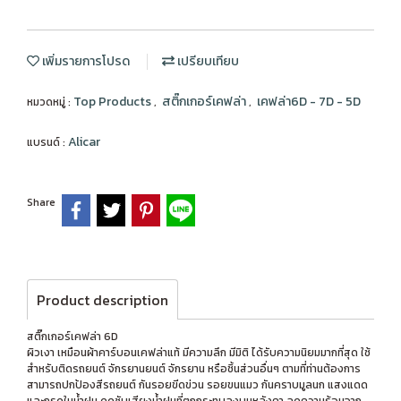
เพิ่มรายการโปรด
เปรียบเทียบ
Top Products
สติ๊กเกอร์เคฟล่า
เคฟล่า6D - 7D - 5D
หมวดหมู่ :
,
,
Alicar
แบรนด์ :
Share
Product description
สติ๊กเกอร์เคฟล่า 6D
ผิวเงา เหมือนผ้าคาร์บอนเคฟล่าแท้ มีความลึก มีมิติ ได้รับความนิยมมากที่สุด ใช้
สำหรับติดรถยนต์ จักรยานยนต์ จักรยาน หรือชิ้นส่วนอื่นๆ ตามที่ท่านต้องการ
สามารถปกป้องสีรถยนต์ กันรอยขีดข่วน รอยขนแมว กันคราบมูลนก แสงแดด
และกรดในน้ำฝน ดูดซับเสียงน้ำฝนที่ตกกระทบลงบนหลังคา ลดความร้อนจาก