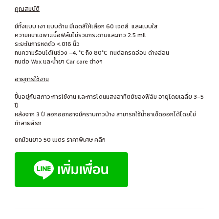
คุณสมบัติ
มีทั้งแบบ เงา แบบด้าน มีเฉดสีให้เลือก 60 เฉดสี และแบบใส
ความหนาเฉพาะเนื้อฟิล์มไม่รวมกระดาษและกาว 2.5 mil
ระยะในการหดตัว <.016 นิ้ว
ทนความร้อนได้ในช่วง -4. °C ถึง 80°C ทนต่อกรดอ่อน ด่างอ่อน
ทนต่อ Wax และน้ำยา Car care ต่างๆ
อายุการใช้งาน
ขึ้นอยู่กับสภาวะการใช้งาน และการโดนแสงอาทิตย์ของฟิล์ม อายุโดยเฉลี่ย 3-5
ปี
หลังจาก 3 ปี ลอกออกอาจมีคราบกาวบ้าง สามารถใช้น้ำยาเช็ดออกได้โดยไม่
ทำลายสีรถ
ยกม้วนยาว 50 เมตร ราคาพิเศษ คลิก