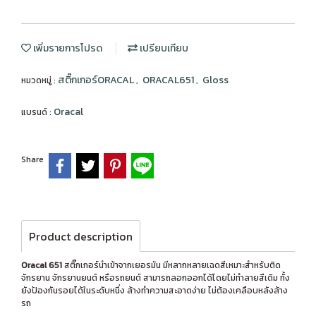
เพิ่มรายการโปรด
เปรียบเทียบ
สติ๊กเกอร์ORACAL
ORACAL651
Gloss
หมวดหมู่ :
,
,
Oracal
แบรนด์ :
Share
Product description
Oracal 651
สติ๊กเกอร์นำเข้าจากเยอรมัน มีหลากหลายเฉดสีเหมาะสำหรับติด
จักรยาน จักรยานยนต์ หรือรถยนต์ สามารถลอกออกได้โดยไม่ทำลายสีเดิม ทั้ง
ยังป้องกันรอยได้ในระดับหนึ่ง ล้างทำความสะอาดง่าย ไม่ต้องเคลือบหลังล้าง
รถ