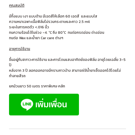
คุณสมบัติ
มีทั้งแบบ เงา แบบด้าน มีเฉดสีให้เลือก 60 เฉดสี และแบบใส
ความหนาเฉพาะเนื้อฟิล์มไม่รวมกระดาษและกาว 2.5 mil
ระยะในการหดตัว <.016 นิ้ว
ทนความร้อนได้ในช่วง -4. °C ถึง 80°C ทนต่อกรดอ่อน ด่างอ่อน
ทนต่อ Wax และน้ำยา Car care ต่างๆ
อายุการใช้งาน
ขึ้นอยู่กับสภาวะการใช้งาน และการโดนแสงอาทิตย์ของฟิล์ม อายุโดยเฉลี่ย 3-5
ปี
หลังจาก 3 ปี ลอกออกอาจมีคราบกาวบ้าง สามารถใช้น้ำยาเช็ดออกได้โดยไม่
ทำลายสีรถ
ยกม้วนยาว 50 เมตร ราคาพิเศษ คลิก