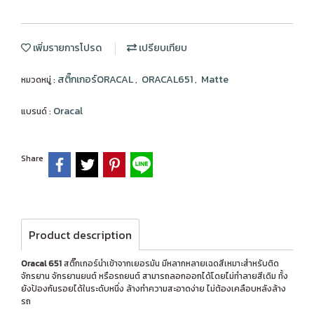
เพิ่มรายการโปรด
เปรียบเทียบ
สติ๊กเกอร์ORACAL
ORACAL651
Matte
หมวดหมู่ :
,
,
Oracal
แบรนด์ :
Share
Product description
Oracal 651
สติ๊กเกอร์นำเข้าจากเยอรมัน มีหลากหลายเฉดสีเหมาะสำหรับติด
จักรยาน จักรยานยนต์ หรือรถยนต์ สามารถลอกออกได้โดยไม่ทำลายสีเดิม ทั้ง
ยังป้องกันรอยได้ในระดับหนึ่ง ล้างทำความสะอาดง่าย ไม่ต้องเคลือบหลังล้าง
รถ