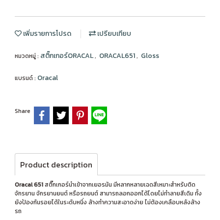
เพิ่มรายการโปรด
เปรียบเทียบ
สติ๊กเกอร์ORACAL
ORACAL651
Gloss
หมวดหมู่ :
,
,
Oracal
แบรนด์ :
Share
Product description
Oracal 651
สติ๊กเกอร์นำเข้าจากเยอรมัน มีหลากหลายเฉดสีเหมาะสำหรับติด
จักรยาน จักรยานยนต์ หรือรถยนต์ สามารถลอกออกได้โดยไม่ทำลายสีเดิม ทั้ง
ยังป้องกันรอยได้ในระดับหนึ่ง ล้างทำความสะอาดง่าย ไม่ต้องเคลือบหลังล้าง
รถ