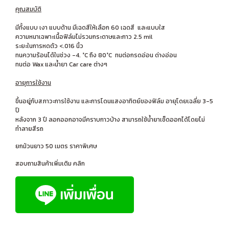
คุณสมบัติ
มีทั้งแบบ เงา แบบด้าน มีเฉดสีให้เลือก 60 เฉดสี และแบบใส
ความหนาเฉพาะเนื้อฟิล์มไม่รวมกระดาษและกาว 2.5 mil
ระยะในการหดตัว <.016 นิ้ว
ทนความร้อนได้ในช่วง -4. °C ถึง 80°C ทนต่อกรดอ่อน ด่างอ่อน
ทนต่อ Wax และน้ำยา Car care ต่างๆ
อายุการใช้งาน
ขึ้นอยู่กับสภาวะการใช้งาน และการโดนแสงอาทิตย์ของฟิล์ม อายุโดยเฉลี่ย 3-5
ปี
หลังจาก 3 ปี ลอกออกอาจมีคราบกาวบ้าง สามารถใช้น้ำยาเช็ดออกได้โดยไม่
ทำลายสีรถ
ยกม้วนยาว 50 เมตร ราคาพิเศษ
สอบถามสินค้าเพิ่มเติม คลิก