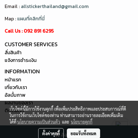
Email :
allstickerthailand@gmail.com
Map :
แผนที่คลิกที่นี่
Call Us : 092 891 6295
CUSTOMER SERVICES
สั่งสินค้า
แจ้งการชำระเงิน
INFORMATION
หน้าแรก
เกี่ยวกับเรา
อัลบั้มภาพ
ผลงานของเรา
เว็บไซต์นี้มีการใช้งานคุกกี้ เพื่อเพิ่มประสิทธิภาพและประสบการณ์ที่ดี
ติดต่อเรา
ในการใช้งานเว็บไซต์ของท่าน ท่านสามารถอ่านรายละเอียดเพิ่มเติม
ได้ที่
นโยบายความเป็นส่วนตัว
และ
นโยบายคุกกี้
Copy right by allstickerthailand.com
ตั้งค่าคุกกี้
ยอมรับทั้งหมด
สั่งซื้อสินค้า