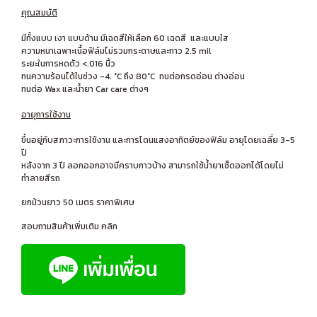
คุณสมบัติ
มีทั้งแบบ เงา แบบด้าน มีเฉดสีให้เลือก 60 เฉดสี และแบบใส
ความหนาเฉพาะเนื้อฟิล์มไม่รวมกระดาษและกาว 2.5 mil
ระยะในการหดตัว <.016 นิ้ว
ทนความร้อนได้ในช่วง -4. °C ถึง 80°C ทนต่อกรดอ่อน ด่างอ่อน
ทนต่อ Wax และน้ำยา Car care ต่างๆ
อายุการใช้งาน
ขึ้นอยู่กับสภาวะการใช้งาน และการโดนแสงอาทิตย์ของฟิล์ม อายุโดยเฉลี่ย 3-5
ปี
หลังจาก 3 ปี ลอกออกอาจมีคราบกาวบ้าง สามารถใช้น้ำยาเช็ดออกได้โดยไม่
ทำลายสีรถ
ยกม้วนยาว 50 เมตร ราคาพิเศษ
สอบถามสินค้าเพิ่มเติม คลิก