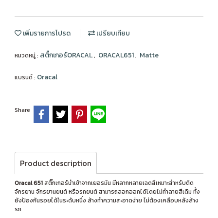
เพิ่มรายการโปรด
เปรียบเทียบ
สติ๊กเกอร์ORACAL
ORACAL651
Matte
หมวดหมู่ :
,
,
Oracal
แบรนด์ :
Share
Product description
Oracal 651
สติ๊กเกอร์นำเข้าจากเยอรมัน มีหลากหลายเฉดสีเหมาะสำหรับติด
จักรยาน จักรยานยนต์ หรือรถยนต์ สามารถลอกออกได้โดยไม่ทำลายสีเดิม ทั้ง
ยังป้องกันรอยได้ในระดับหนึ่ง ล้างทำความสะอาดง่าย ไม่ต้องเคลือบหลังล้าง
รถ