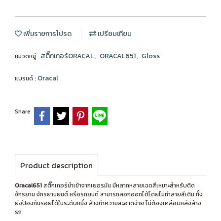
เพิ่มรายการโปรด
เปรียบเทียบ
สติ๊กเกอร์ORACAL
ORACAL651
Gloss
หมวดหมู่ :
,
,
Oracal
แบรนด์ :
Share
Product description
Oracal651
สติ๊กเกอร์นำเข้าจากเยอรมัน มีหลากหลายเฉดสีเหมาะสำหรับติด
จักรยาน จักรยานยนต์ หรือรถยนต์ สามารถลอกออกได้โดยไม่ทำลายสีเดิม ทั้ง
ยังป้องกันรอยได้ในระดับหนึ่ง ล้างทำความสะอาดง่าย ไม่ต้องเคลือบหลังล้าง
รถ