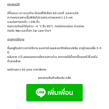
คุณสมบัติ
มีทั้งแบบ เงา แบบด้าน มีเฉดสีให้เลือก 60 เฉดสี และแบบใส
ความหนาเฉพาะเนื้อฟิล์มไม่รวมกระดาษและกาว 2.5 mil
ระยะในการหดตัว <.016 นิ้ว
ทนความร้อนได้ในช่วง -4. °C ถึง 80°C ทนต่อกรดอ่อน ด่างอ่อน
ทนต่อ Wax และน้ำยา Car care ต่างๆ
อายุการใช้งาน
ขึ้นอยู่กับสภาวะการใช้งาน และการโดนแสงอาทิตย์ของฟิล์ม อายุโดยเฉลี่ย 3-5
ปี
หลังจาก 3 ปี ลอกออกอาจมีคราบกาวบ้าง สามารถใช้น้ำยาเช็ดออกได้โดยไม่
ทำลายสีรถ
ยกม้วนยาว 50 เมตร ราคาพิเศษ
สอบถามสินค้าเพิ่มเติม คลิก