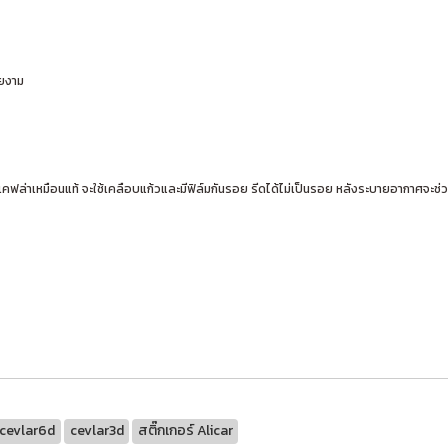
วยงาม
คฟล่าเหมือนแท้ จะใช้เคลือบแก้วและมีฟิล์มกันรอย รีดได้ไม่เป็นรอย หลังระบายอากาศจะช่วย
cevlar6d
cevlar3d
สติ๊กเกอร์ Alicar