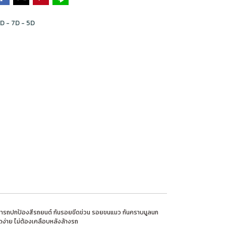
D - 7D - 5D
าร สามารถปกป้องสีรถยนต์ กันรอยขีดข่วน รอยขนแมว กันคราบมูลนก
่าย ไม่ต้องเคลือบหลังล้างรถ