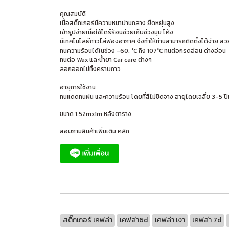
คุณสมบัติ
เนื้อสติ๊กเกอร์มีความหนาปานกลาง ยืดหยุ่นสูง
เข้ารูปง่ายเมื่อใช้ไดร์ร้อนช่วยเก็บช่วงมุม โค้ง
มีเทคโนโลยีกาวไล่ฟองอากาศ จึงทำให้ท่านสามารถติดตั้งได้ง่าย ส
ทนความร้อนได้ในช่วง -60. °C ถึง 107°C ทนต่อกรดอ่อน ด่างอ่อน
ทนต่อ Wax และน้ำยา Car care ต่างๆ
ลอกออกไม่ทิ้งคราบกาว
อายุการใช้งาน
ทนแดดทนฝน และความร้อน โดยที่สีไม่ซึดจาง อายุโดยเฉลี่ย 3-5 ปีเ
ขนาด 1.52mx1m หลังตาราง
สอบถามสินค้าเพิ่มเติม คลิก
สติ๊กเกอร์ เคฟล่า
เคฟล่า6d
เคฟล่า เงา
เคฟล่า 7d