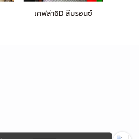
เคฟล่า6D สีบรอนซ์