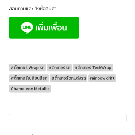
สอบถามและ สั่งซื้อสินค้า
สติ๊กเกอร์ Wrap รถ
สติ๊กเกอร์รถ
สติ๊กเกอร์ TeckWrap
สติ๊กเกอร์เปลี่ยนสีรถ
สติ๊กเกอร์ตกแต่งรถ
rainbow drift
Chameleon Metallic