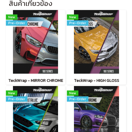
สินค้าเกี่ยวข้อง
New
New
Pre-Order
Pre-Order
TeckWrap - MIRROR CHROME
TeckWrap - HIGH GLOSS
New
New
Pre-Order
Pre-Order