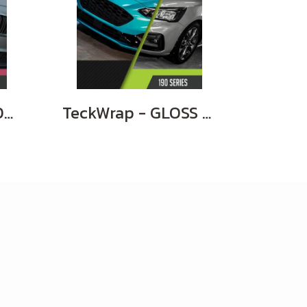
TeckWrap - MIRROR CHROME
TeckWrap - GLOSS METALLIC