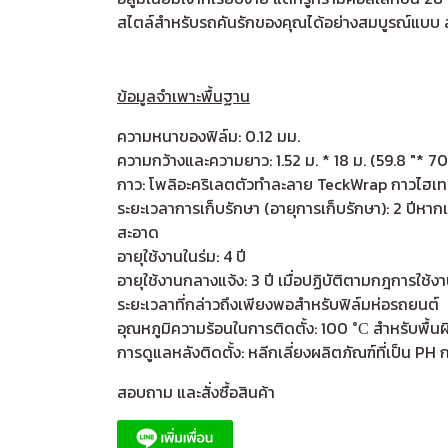
สไตล์สำหรับรถคันรักของคุณได้อย่างสมบูรณ์แบบ ล
ข้อมูลจำเพาะพื้นฐาน
ความหนาของฟิล์ม: 0.12 มม.
ความกว้างและความยาว: 1.52 ม. * 18 ม. (59.8 "* 70
กาว: โพลิอะคริเลตตัวทำละลาย TeckWrap กาวไฮเทคป
ระยะเวลาการเก็บรักษา (อายุการเก็บรักษา): 2 ปีหา
สะอาด
อายุใช้งานในร่ม: 4 ปี
อายุใช้งานกลางแจ้ง: 3 ปี เมื่อปฏิบัติตามกฎการใช้
ระยะเวลาที่กล่าวถึงเพียงพอสำหรับฟิล์มห่อรถยนต์
อุณหภูมิความร้อนในการติดตั้ง: 100 °С สำหรับพื้นผ
การดูแลหลังติดตั้ง: หลีกเลี่ยงผลิตภัณฑ์ที่เป็น PH 
สอบถาม และสั่งซื้อสินค้า