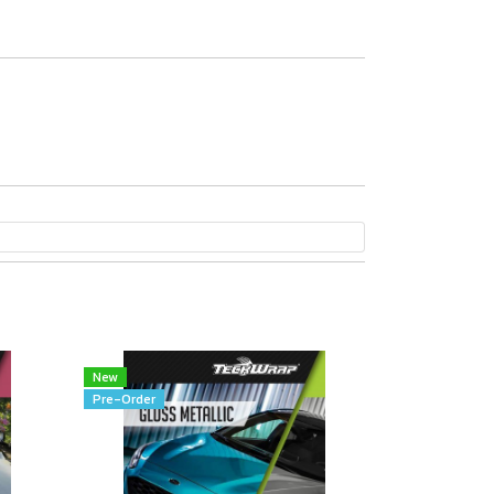
New
Pre-Order