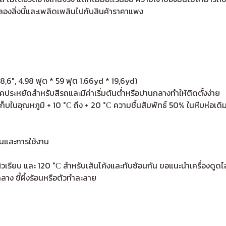
องสิ่งนี้และเพลิดเพลินไปกับสินค้าราคาแพง
8,6", 4.98 ฟุต * 59 ฟุต 1.66yd * 19,6yd)
ระหยัดสำหรับสีรถและมีค่าเริ่มต้นต่ำหรือปานกลางทำให้ติดตั้งง่าย
กเก็บในอุณหภูมิ + 10 °С ถึง + 20 °С ความชื้นสัมพัทธ์ 50% ในหีบห่อ
งานและการใช้งาน
ิวเรียบ และ 120 °С สำหรับเส้นโค้งและทับซ้อนกัน ขอแนะนำเครื่องดูดไอ
กลาง ขี้ผึ้งร้อนหรือตัวทำละลาย