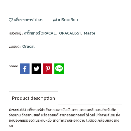
เพิ่มรายการโปรด
เปรียบเทียบ
สติ๊กเกอร์ORACAL
ORACAL651
Matte
หมวดหมู่ :
,
,
Oracal
แบรนด์ :
Share
Product description
Oracal 651
สติ๊กเกอร์นำเข้าจากเยอรมัน มีหลากหลายเฉดสีเหมาะสำหรับติด
จักรยาน จักรยานยนต์ หรือรถยนต์ สามารถลอกออกได้โดยไม่ทำลายสีเดิม ทั้ง
ยังป้องกันรอยได้ในระดับหนึ่ง ล้างทำความสะอาดง่าย ไม่ต้องเคลือบหลังล้าง
รถ