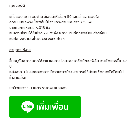
คุณสมบัติ
มีทั้งแบบ เงา แบบด้าน มีเฉดสีให้เลือก 60 เฉดสี และแบบใส
ความหนาเฉพาะเนื้อฟิล์มไม่รวมกระดาษและกาว 2.5 mil
ระยะในการหดตัว <.016 นิ้ว
ทนความร้อนได้ในช่วง -4. °C ถึง 80°C ทนต่อกรดอ่อน ด่างอ่อน
ทนต่อ Wax และน้ำยา Car care ต่างๆ
อายุการใช้งาน
ขึ้นอยู่กับสภาวะการใช้งาน และการโดนแสงอาทิตย์ของฟิล์ม อายุโดยเฉลี่ย 3-5
ปี
หลังจาก 3 ปี ลอกออกอาจมีคราบกาวบ้าง สามารถใช้น้ำยาเช็ดออกได้โดยไม่
ทำลายสีรถ
ยกม้วนยาว 50 เมตร ราคาพิเศษ คลิก