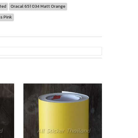
 Red
Oracal 651 034 Matt Orange
ss Pink