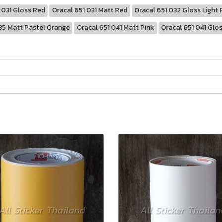
 031 Gloss Red
Oracal 651 031 Matt Red
Oracal 651 032 Gloss Light
35 Matt Pastel Orange
Oracal 651 041 Matt Pink
Oracal 651 041 Glo