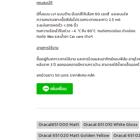
คุณสมบัติ
มีทั้งแบบ เงา แบบด้าน มีเฉดสีให้เลือก 60 เฉดสี และแบบใส
ความหนาเฉพาะเนื้อฟิล์มไม่รวมกระดาษและกาว 2.5 mil
ระยะในการหดตัว <.016 นิ้ว
ทนความร้อนได้ในช่วง -4. °C ถึง 80°C ทนต่อกรดอ่อน ด่างอ่อน
ทนต่อ Wax และน้ำยา Car care ต่างๆ
อายุการใช้งาน
ขึ้นอยู่กับสภาวะการใช้งาน และการโดนแสงอาทิตย์ของฟิล์ม อายุโดย
หลังจาก 3 ปี ลอกออกอาจมีคราบกาวบ้าง สามารถใช้น้ำยาเช็ดออกไ
ยกม้วนยาว 50 เมตร ราคาพิเศษ คลิก
Oracal651 000 Matt
Oracal 651 010 White Gloss
Oracal 651 020 Matt Golden Yellow
Oracal 651 02