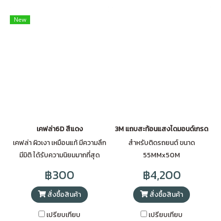
New
เคฟล่า6D สีแดง
3M แถบสะท้อนแสงไดมอนด์เกรด
เคฟล่า ผิวเงา เหมือนแท้ มีความลึก
สำหรับติดรถยนต์ ขนาด
มีมิติ ได้รับความนิยมมากที่สุด
55MMx50M
฿300
฿4,200
สั่งซื้อสินค้า
สั่งซื้อสินค้า
เปรียบเทียบ
เปรียบเทียบ