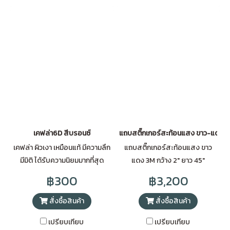
เคฟล่า6D สีบรอนซ์
แถบสติ๊กเกอร์สะท้อนแสง ขาว-แดง 
เคฟล่า ผิวเงา เหมือนแท้ มีความลึก
แถบสติ๊กเกอร์สะท้อนแสง ขาว
มีมิติ ได้รับความนิยมมากที่สุด
แดง 3M กว้าง 2" ยาว 45"
฿300
฿3,200
สั่งซื้อสินค้า
สั่งซื้อสินค้า
เปรียบเทียบ
เปรียบเทียบ