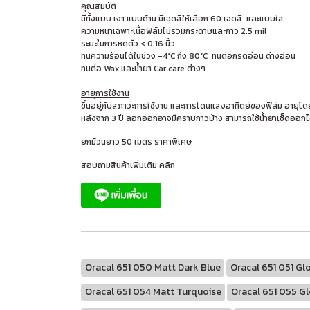
คุณสมบัติ
มีทั้งแบบ เงา แบบด้าน มีเฉดสีให้เลือก 60 เฉดสี และแบบใส
ความหนาเฉพาะเนื้อฟิล์มไม่รวมกระดาษและกาว 2.5 mil
ระยะในการหดตัว < 0.16 นิ้ว
ทนความร้อนได้ในช่วง -4°C ถึง 80°C ทนต่อกรดอ่อน ด่างอ่อน
ทนต่อ Wax และน้ำยา Car care ต่างๆ
อายุการใช้งาน
ขึ้นอยู่กับสภาวะการใช้งาน และการโดนแสงอาทิตย์ของฟิล์ม อายุโดย
หลังจาก 3 ปี ลอกออกอาจมีคราบกาวบ้าง สามารถใช้น้ำยาเช็ดออกไ
ยกม้วนยาว 50 เมตร ราคาพิเศษ
สอบถามสินค้าเพิ่มเติม คลิก
Oracal 651 050 Matt Dark Blue
Oracal 651 051 Gl
Oracal 651 054 Matt Turquoise
Oracal 651 055 Gl