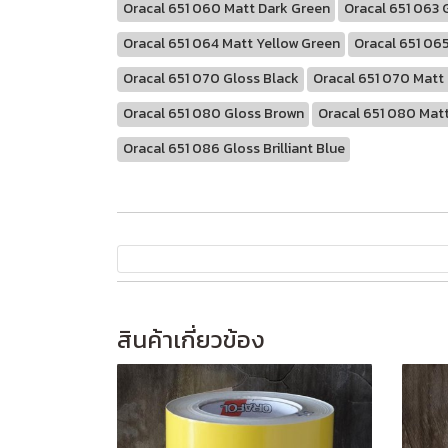
Oracal 651 060 Matt Dark Green
Oracal 651 063 
Oracal 651 064 Matt Yellow Green
Oracal 651 065
Oracal 651 070 Gloss Black
Oracal 651 070 Matt
Oracal 651 080 Gloss Brown
Oracal 651 080 Mat
Oracal 651 086 Gloss Brilliant Blue
สินค้าเกี่ยวข้อง