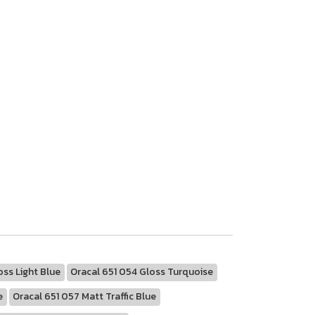
oss Light Blue
Oracal 651 054 Gloss Turquoise
e
Oracal 651 057 Matt Traffic Blue