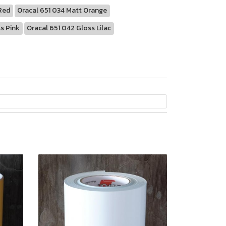
 Red
Oracal 651 034 Matt Orange
ss Pink
Oracal 651 042 Gloss Lilac