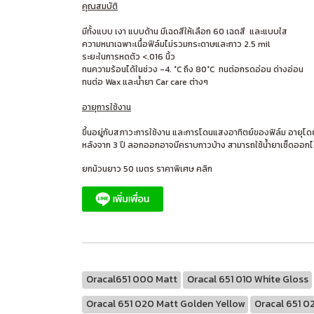
คุณสมบัติ
มีทั้งแบบ เงา แบบด้าน มีเฉดสีให้เลือก 60 เฉดสี และแบบใส
ความหนาเฉพาะเนื้อฟิล์มไม่รวมกระดาษและกาว 2.5 mil
ระยะในการหดตัว <.016 นิ้ว
ทนความร้อนได้ในช่วง -4. °C ถึง 80°C ทนต่อกรดอ่อน ด่างอ่อน
ทนต่อ Wax และน้ำยา Car care ต่างๆ
อายุการใช้งาน
ขึ้นอยู่กับสภาวะการใช้งาน และการโดนแสงอาทิตย์ของฟิล์ม อายุโดย
หลังจาก 3 ปี ลอกออกอาจมีคราบกาวบ้าง สามารถใช้น้ำยาเช็ดออกไ
ยกม้วนยาว 50 เมตร ราคาพิเศษ คลิก
Oracal651 000 Matt
Oracal 651 010 White Gloss
Oracal 651 020 Matt Golden Yellow
Oracal 651 02