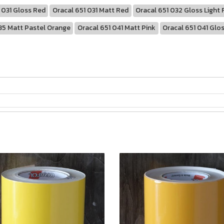
 031 Gloss Red
Oracal 651 031 Matt Red
Oracal 651 032 Gloss Light
35 Matt Pastel Orange
Oracal 651 041 Matt Pink
Oracal 651 041 Glo