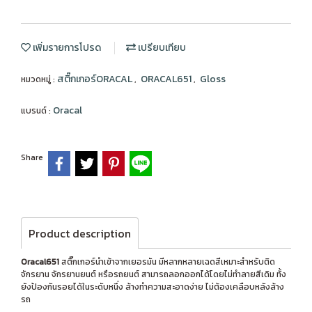
เพิ่มรายการโปรด
เปรียบเทียบ
สติ๊กเกอร์ORACAL
ORACAL651
Gloss
หมวดหมู่ :
,
,
Oracal
แบรนด์ :
Share
Product description
Oracal651
สติ๊กเกอร์นำเข้าจากเยอรมัน มีหลากหลายเฉดสีเหมาะสำหรับติด
จักรยาน จักรยานยนต์ หรือรถยนต์ สามารถลอกออกได้โดยไม่ทำลายสีเดิม ทั้ง
ยังป้องกันรอยได้ในระดับหนึ่ง ล้างทำความสะอาดง่าย ไม่ต้องเคลือบหลังล้าง
รถ