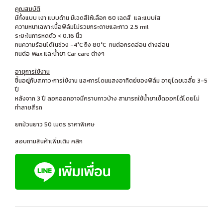
คุณสมบัติ
มีทั้งแบบ เงา แบบด้าน มีเฉดสีให้เลือก 60 เฉดสี และแบบใส
ความหนาเฉพาะเนื้อฟิล์มไม่รวมกระดาษและกาว 2.5 mil
ระยะในการหดตัว < 0.16 นิ้ว
ทนความร้อนได้ในช่วง -4°C ถึง 80°C ทนต่อกรดอ่อน ด่างอ่อน
ทนต่อ Wax และน้ำยา Car care ต่างๆ
อายุการใช้งาน
ขึ้นอยู่กับสภาวะการใช้งาน และการโดนแสงอาทิตย์ของฟิล์ม อายุโดยเฉลี่ย 3-5
ปี
หลังจาก 3 ปี ลอกออกอาจมีคราบกาวบ้าง สามารถใช้น้ำยาเช็ดออกได้โดยไม่
ทำลายสีรถ
ยกม้วนยาว 50 เมตร ราคาพิเศษ
สอบถามสินค้าเพิ่มเติม คลิก