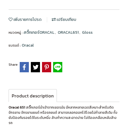
เพิ่มรายการโปรด
เปรียบเทียบ
สติ๊กเกอร์ORACAL
ORACAL651
Gloss
หมวดหมู่ :
,
,
Oracal
แบรนด์ :
Share
Product description
Oracal 651
สติ๊กเกอร์นำเข้าจากเยอรมัน มีหลากหลายเฉดสีเหมาะสำหรับติด
จักรยาน จักรยานยนต์ หรือรถยนต์ สามารถลอกออกได้โดยไม่ทำลายสีเดิม ทั้ง
ยังป้องกันรอยได้ในระดับหนึ่ง ล้างทำความสะอาดง่าย ไม่ต้องเคลือบหลังล้าง
รถ