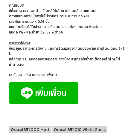
คุณสมบัติ
มีทั้งแบบ เงา แบบด้าน มีเฉดสีให้เลือก 60 เฉดสี และแบบใส
ความหนาเฉพาะเนื้อฟิล์มไม่รวมกระดาษและกาว 2.5 mil
ระยะในการหดตัว < 0.16 นิ้ว
ทนความร้อนได้ในช่วง -4°C ถึง 80°C ทนต่อกรดอ่อน ด่างอ่อน
ทนต่อ Wax และน้ำยา Car care ต่างๆ
อายุการใช้งาน
ขึ้นอยู่กับสภาวะการใช้งาน และการโดนแสงอาทิตย์ของฟิล์ม อายุโดยเฉลี่ย 3-5
ปี
หลังจาก 3 ปี ลอกออกอาจมีคราบกาวบ้าง สามารถใช้น้ำยาเช็ดออกได้โดยไม่
ทำลายสีรถ
ยกม้วนยาว 50 เมตร ราคาพิเศษ
Oracal651 000 Matt
Oracal 651 010 White Gloss